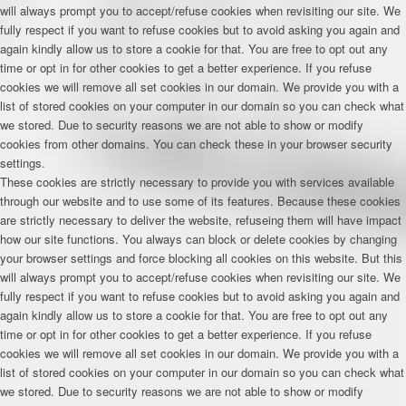
will always prompt you to accept/refuse cookies when revisiting our site. We
fully respect if you want to refuse cookies but to avoid asking you again and
again kindly allow us to store a cookie for that. You are free to opt out any
time or opt in for other cookies to get a better experience. If you refuse
cookies we will remove all set cookies in our domain. We provide you with a
list of stored cookies on your computer in our domain so you can check what
we stored. Due to security reasons we are not able to show or modify
cookies from other domains. You can check these in your browser security
settings.
These cookies are strictly necessary to provide you with services available
through our website and to use some of its features. Because these cookies
are strictly necessary to deliver the website, refuseing them will have impact
how our site functions. You always can block or delete cookies by changing
your browser settings and force blocking all cookies on this website. But this
will always prompt you to accept/refuse cookies when revisiting our site. We
fully respect if you want to refuse cookies but to avoid asking you again and
again kindly allow us to store a cookie for that. You are free to opt out any
time or opt in for other cookies to get a better experience. If you refuse
cookies we will remove all set cookies in our domain. We provide you with a
list of stored cookies on your computer in our domain so you can check what
we stored. Due to security reasons we are not able to show or modify