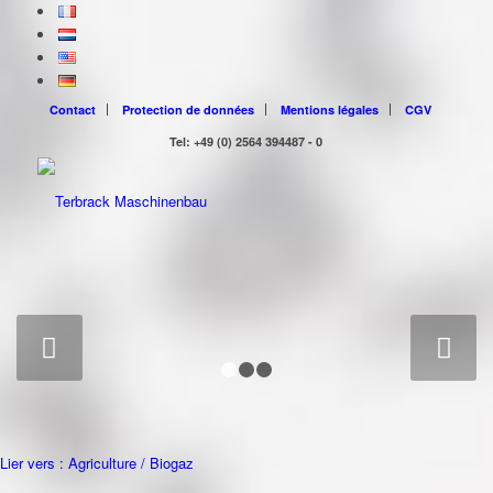
Contact
Protection de données
Mentions légales
CGV
Tel: +49 (0) 2564 394487 - 0
Suivant
1
2
3
Lier vers : Agriculture / Biogaz