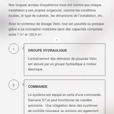
Nos longues années d’expérience nous ont montré que chaque
installation a ses propres exigences, comme les conditions
locales, le type de substrat, les dimensions de l’installation, etc.
Avec le conteneur de dosage Vario, tout est possible ou presque
grâce à sa conception modulaire dans des capacités comprises
entre 7 m³ et 120,5 m³.
1
2
3
4
5
6
7
8
1
GROUPE HYDRAULIQUE
L’entraînement des éléments de poussée Vario
est assuré par un groupe hydraulique à moteur
électrique.
2
COMMANDE
Le système est équipé en série d’une commande
Siemens S7 et peut fonctionner de manière
autonome. Une intégration dans des systèmes
de contrôle nouveaux ou anciens est également