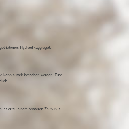
ngetriebenes Hydraulikaggregat.
nd kann autark betrieben werden. Eine
lich.
e ist er zu einem späteren Zeitpunkt