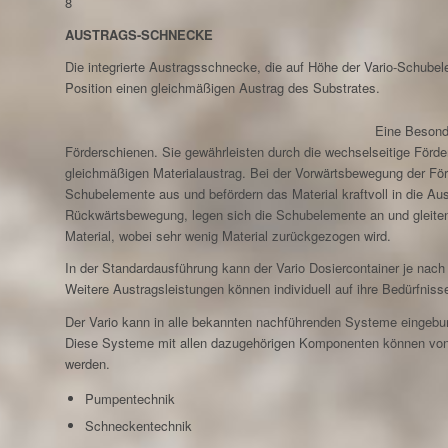
8
AUSTRAGS-SCHNECKE
Die integrierte Austragsschnecke, die auf Höhe der Vario-Schubele
Position einen gleichmäßigen Austrag des Substrates.
Eine Besonde
Förderschienen. Sie gewährleisten durch die wechselseitige Förd
gleichmäßigen Materialaustrag. Bei der Vorwärtsbewegung der Fö
Schubelemente aus und befördern das Material kraftvoll in die Aus
Rückwärtsbewegung, legen sich die Schubelemente an und gleite
Material, wobei sehr wenig Material zurückgezogen wird.
In der Standardausführung kann der Vario Dosiercontainer je nach
Weitere Austragsleistungen können individuell auf ihre Bedürfnis
Der Vario kann in alle bekannten nachführenden Systeme eingeb
Diese Systeme mit allen dazugehörigen Komponenten können von u
werden.
Pumpentechnik
Schneckentechnik