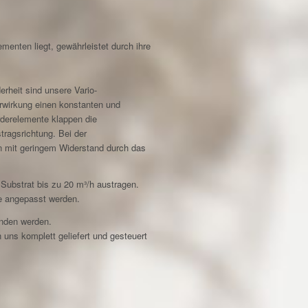
menten liegt, gewährleistet durch ihre
rheit sind unsere Vario-
erwirkung einen konstanten und
rderelemente klappen die
tragsrichtung. Bei der
n mit geringem Widerstand durch das
 Substrat bis zu 20 m³/h austragen.
se angepasst werden.
unden werden.
ns komplett geliefert und gesteuert