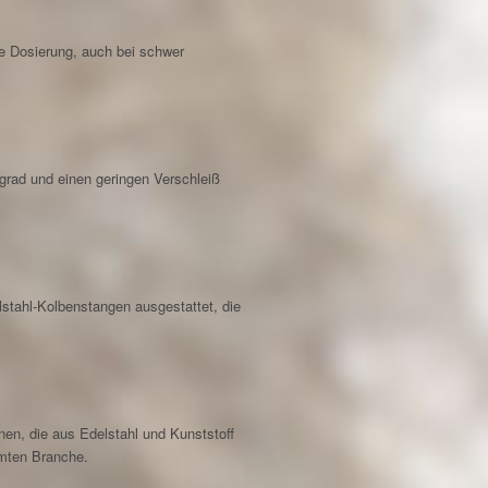
ie Dosierung, auch bei schwer
grad und einen geringen Verschleiß
lstahl-Kolbenstangen ausgestattet, die
enen, die aus Edelstahl und Kunststoff
amten Branche.