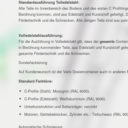
Standardausführung Teiledelstahl:
Alle Teile im Innenbereich des Bodens und des ersten C Profilrings
Berührung kommen, sind aus Edelstahl und Kunststoff gefertigt. D
Fördertechnik und die Schnecken. Alle übrigen Teile sind aus pulve
Volledelstahlausführung:
Für die Ausführung in Volledelstahl gilt, dass der
gesamte
Containe
in Berührung kommenden Teile, aus Edelstahl und Kunststoff gefert
gesamte Fördertechnik und die Schnecken.
Sonderlackierung
Auf Kundenwunsch ist der Vario Dosiercontainer auch in anderen F
Standard Farbtöne:
C-Profile (Stahl): Moosgrün (RAL 6005).
C-Profile (Edelstahl): Weißaluminium (RAL 9006).
Unterkonstruktion und Seitenträger: verzinkt
Motoren, Getriebebrücken, Zylinder etc.: Tiefschwarz (RAL 90
Automatische Schmierung