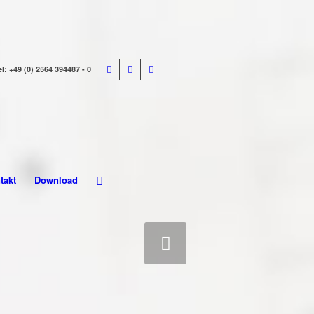
el: +49 (0) 2564 394487 - 0
takt
Download
Weiter