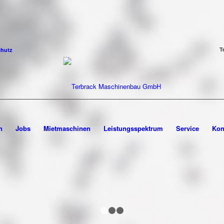
T
chutz
n
Jobs
Mietmaschinen
Leistungsspektrum
Service
Kon
1
2
3