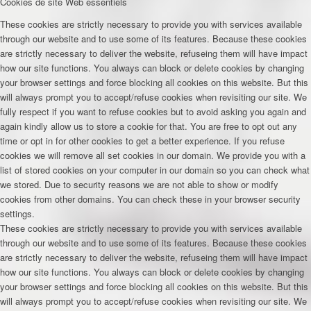
Cookies de site Web essentiels
These cookies are strictly necessary to provide you with services available
through our website and to use some of its features. Because these cookies
are strictly necessary to deliver the website, refuseing them will have impact
how our site functions. You always can block or delete cookies by changing
your browser settings and force blocking all cookies on this website. But this
will always prompt you to accept/refuse cookies when revisiting our site. We
fully respect if you want to refuse cookies but to avoid asking you again and
again kindly allow us to store a cookie for that. You are free to opt out any
time or opt in for other cookies to get a better experience. If you refuse
cookies we will remove all set cookies in our domain. We provide you with a
list of stored cookies on your computer in our domain so you can check what
we stored. Due to security reasons we are not able to show or modify
cookies from other domains. You can check these in your browser security
settings.
These cookies are strictly necessary to provide you with services available
through our website and to use some of its features. Because these cookies
are strictly necessary to deliver the website, refuseing them will have impact
how our site functions. You always can block or delete cookies by changing
your browser settings and force blocking all cookies on this website. But this
will always prompt you to accept/refuse cookies when revisiting our site. We