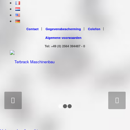
Contact
Gegevensbescherming
Colofon
Algemene voorwaarden
Tel: +49 (0) 2564 394487 - 0
Volgende
1
2
3