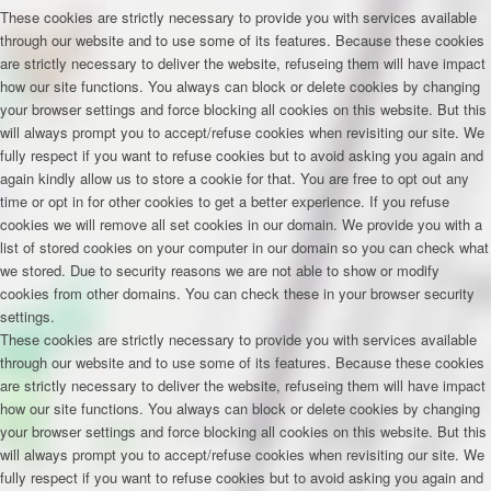
These cookies are strictly necessary to provide you with services available
through our website and to use some of its features. Because these cookies
are strictly necessary to deliver the website, refuseing them will have impact
how our site functions. You always can block or delete cookies by changing
your browser settings and force blocking all cookies on this website. But this
will always prompt you to accept/refuse cookies when revisiting our site. We
fully respect if you want to refuse cookies but to avoid asking you again and
again kindly allow us to store a cookie for that. You are free to opt out any
time or opt in for other cookies to get a better experience. If you refuse
cookies we will remove all set cookies in our domain. We provide you with a
list of stored cookies on your computer in our domain so you can check what
we stored. Due to security reasons we are not able to show or modify
cookies from other domains. You can check these in your browser security
settings.
These cookies are strictly necessary to provide you with services available
through our website and to use some of its features. Because these cookies
are strictly necessary to deliver the website, refuseing them will have impact
how our site functions. You always can block or delete cookies by changing
your browser settings and force blocking all cookies on this website. But this
will always prompt you to accept/refuse cookies when revisiting our site. We
fully respect if you want to refuse cookies but to avoid asking you again and