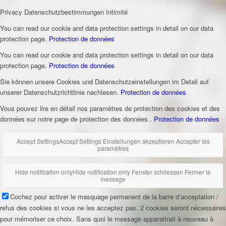
Privacy
Datenschutzbestimmungen
Intimité
You can read our cookie and data protection settings in detail on our data
protection page.
Protection de données
You can read our cookie and data protection settings in detail on our data
protection page.
Protection de données
Sie können unsere Cookies und Datenschutzeinstellungen im Detail auf
unserer Datenschutzrichtlinie nachlesen.
Protection de données
Vous pouvez lire en détail nos paramètres de protection des cookies et des
données sur notre page de protection des données .
Protection de données
Accept Settings
Accept Settings
Einstellungen akzeptieren
Accepter les
paramètres
Hide notification only
Hide notification only
Fenster schliessen
Fermer le
message
Cochez pour activer le masquage permanent de la barre d’acceptation /
refus des cookies si vous ne les acceptez pas. 2 cookies seront nécessaires
pour mémoriser ce choix. Sans quoi le message apparaitrait à nouveau à