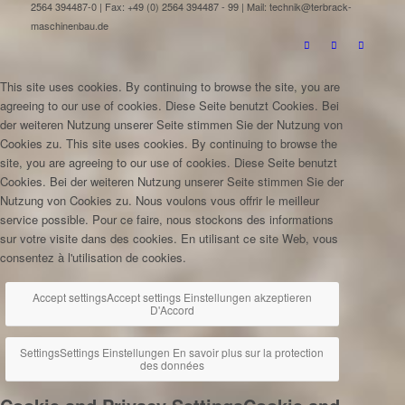
2564 394487-0 | Fax: +49 (0) 2564 394487 - 99 | Mail: technik@terbrack-
maschinenbau.de
This site uses cookies. By continuing to browse the site, you are
agreeing to our use of cookies.
Diese Seite benutzt Cookies. Bei
der weiteren Nutzung unserer Seite stimmen Sie der Nutzung von
Cookies zu.
This site uses cookies. By continuing to browse the
site, you are agreeing to our use of cookies.
Diese Seite benutzt
Cookies. Bei der weiteren Nutzung unserer Seite stimmen Sie der
Nutzung von Cookies zu.
Nous voulons vous offrir le meilleur
service possible. Pour ce faire, nous stockons des informations
sur votre visite dans des cookies. En utilisant ce site Web, vous
consentez à l'utilisation de cookies.
Accept settings
Accept settings
Einstellungen akzeptieren
D'Accord
Settings
Settings
Einstellungen
En savoir plus sur la protection
des données