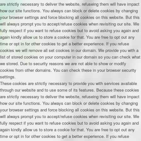
are strictly necessary to deliver the website, refuseing them will have impact
how our site functions. You always can block or delete cookies by changing
your browser settings and force blocking all cookies on this website. But this
will always prompt you to accept/refuse cookies when revisiting our site. We
fully respect if you want to refuse cookies but to avoid asking you again and
again kindly allow us to store a cookie for that. You are free to opt out any
time or opt in for other cookies to get a better experience. If you refuse
cookies we will remove all set cookies in our domain. We provide you with a
list of stored cookies on your computer in our domain so you can check what
we stored. Due to security reasons we are not able to show or modify
cookies from other domains. You can check these in your browser security
settings.
These cookies are strictly necessary to provide you with services available
through our website and to use some of its features. Because these cookies
are strictly necessary to deliver the website, refuseing them will have impact
how our site functions. You always can block or delete cookies by changing
your browser settings and force blocking all cookies on this website. But this
will always prompt you to accept/refuse cookies when revisiting our site. We
fully respect if you want to refuse cookies but to avoid asking you again and
again kindly allow us to store a cookie for that. You are free to opt out any
time or opt in for other cookies to get a better experience. If you refuse