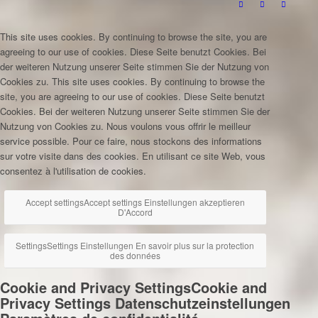
This site uses cookies. By continuing to browse the site, you are
agreeing to our use of cookies.
Diese Seite benutzt Cookies. Bei
der weiteren Nutzung unserer Seite stimmen Sie der Nutzung von
Cookies zu.
This site uses cookies. By continuing to browse the
site, you are agreeing to our use of cookies.
Diese Seite benutzt
Cookies. Bei der weiteren Nutzung unserer Seite stimmen Sie der
Nutzung von Cookies zu.
Nous voulons vous offrir le meilleur
service possible. Pour ce faire, nous stockons des informations
sur votre visite dans des cookies. En utilisant ce site Web, vous
consentez à l'utilisation de cookies.
Accept settings
Accept settings
Einstellungen akzeptieren
D'Accord
Settings
Settings
Einstellungen
En savoir plus sur la protection
des données
Cookie and Privacy Settings
Cookie and
Privacy Settings
Datenschutzeinstellungen