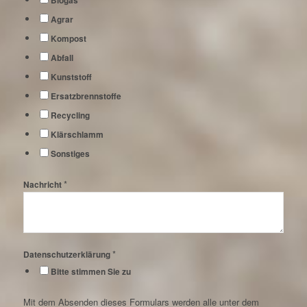
Biogas
Agrar
Kompost
Abfall
Kunststoff
Ersatzbrennstoffe
Recycling
Klärschlamm
Sonstiges
*
Nachricht
*
Datenschutzerklärung
Bitte stimmen Sie zu
Mit dem Absenden dieses Formulars werden alle unter dem