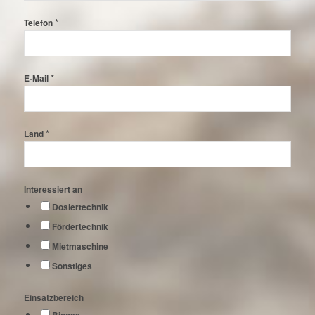
*
Telefon
*
E-Mail
*
Land
Interessiert an
Dosiertechnik
Fördertechnik
Mietmaschine
Sonstiges
Einsatzbereich