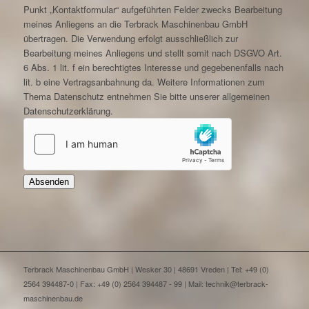
Punkt „Kontaktformular“ aufgeführten Felder zwecks Bearbeitung
meines Anliegens an die Terbrack Maschinenbau GmbH
übertragen. Die Verwendung erfolgt ausschließlich zur
Bearbeitung meines Anliegens und stellt somit nach DSGVO Art.
6 Abs. 1 lit. f ein berechtigtes Interesse und gegebenenfalls nach
lit. b eine Vertragsanbahnung da. Weitere Informationen zum
Thema Datenschutz entnehmen Sie bitte unserer allgemeinen
Datenschutzerklärung.
Absenden
Terbrack Maschinenbau GmbH | Wesker 30 | 48691 Vreden | Tel: +49 (0)
2564 394487-0 | Fax: +49 (0) 2564 394487 - 99 | Mail: technik@terbrack-
maschinenbau.de