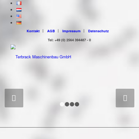
Kontakt
AGB
Impressum
Datenschutz
Tel: +49 (0) 2564 394487 - 0
"MADE IN
VREDEN" IN DIE
GANZE WELT
Weiter
1
2
3
4