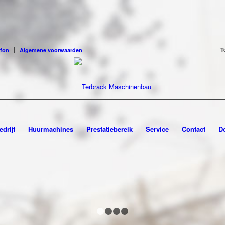
T
fon
Algemene voorwaarden
EN" IN DE HELE WERELD
edrijf
Huurmachines
Prestatiebereik
Service
Contact
D
1
2
3
4