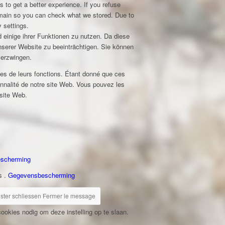
s to get a better experience. If you refuse
domain so you can check what we stored. Due to
 settings.
 einige ihrer Funktionen zu nutzen. Da diese
unserer Website zu beeinträchtigen. Sie können
 erzwingen.
nes de leurs fonctions. Étant donné que ces
nnalité de notre site Web. Vous pouvez les
 site Web.
scherming
s .
Gegevensbescherming
ster schliessen
Fermer le message
ookies nodig om deze instelling op te slaan.