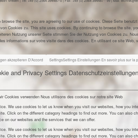
91 Vreden | Tel: +49 (0) 2564 394487-0 | Fax: +49 (0) 2564 394487 - 99 | Mail: technik@
 browse the site, you are agreeing to our use of cookies.
Diese Seite benutzt
 von Cookies zu.
This site uses cookies. By continuing to browse the site, yo
eiteren Nutzung unserer Seite stimmen Sie der Nutzung von Cookies zu.
Nous
es informations sur votre visite dans des cookies. En utilisant ce site Web, v
ngen akzeptieren
D'Accord
Settings
Settings
Einstellungen
En savoir plus sur la
kie and Privacy Settings
Datenschutzeinstellunge
wir Cookies verwenden
Nous utilisons des cookies sur notre site Web
ice. We use cookies to let us know when you visit our websites, how you inte
ite. Click on the different category headings to find out more. You can also c
e on our websites and the services that we can offer.
ice. We use cookies to let us know when you visit our websites, how you inte
ite. Click on the different category headings to find out more. You can also c