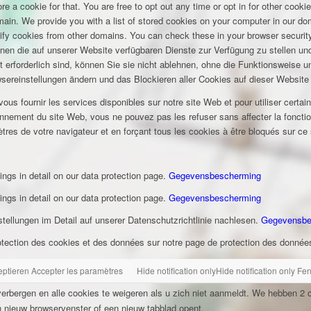
e a cookie for that. You are free to opt out any time or opt in for other cookie
omain. We provide you with a list of stored cookies on your computer in our 
ify cookies from other domains. You can check these in your browser security
hnen die auf unserer Website verfügbaren Dienste zur Verfügung zu stellen und
t erforderlich sind, können Sie sie nicht ablehnen, ohne die Funktionsweise 
wsereinstellungen ändern und das Blockieren aller Cookies auf dieser Website
s fournir les services disponibles sur notre site Web et pour utiliser certai
nement du site Web, vous ne pouvez pas les refuser sans affecter la fonctio
tres de votre navigateur et en forçant tous les cookies à être bloqués sur ce
ings in detail on our data protection page.
Gegevensbescherming
ings in detail on our data protection page.
Gegevensbescherming
ellungen im Detail auf unserer Datenschutzrichtlinie nachlesen.
Gegevensbe
otection des cookies et des données sur notre page de protection des donnée
eptieren
Accepter les paramètres
Hide notification only
Hide notification only
Fen
rbergen en alle cookies te weigeren als u zich niet aanmeldt. We hebben 2 c
 nieuw browservenster of een nieuw tabblad opent.