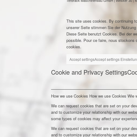
Terbrack Maschinenbau GmbH | Wesker 30 | 486
This site uses cookies. By continuing to
unserer Seite stimmen Sie der Nutzung
Diese Seite benutzt Cookies. Bei der w
possible. Pour ce faire, nous stockons d
cookies.
Accept settings
Accept settings
Einstellu
Cookie and Privacy Settings
Coo
How we use Cookies
How we use Cookies
Wie 
We can request cookies that are set on your dev
and to customize your relationship with our webs
some types of cookies may affect your experienc
We can request cookies that are set on your dev
and to customize your relationship with our webs