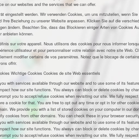
e on our websites and the services that we can offer.
rät eingestellt werden. Wir verwenden Cookies, um uns mitzuteilen, wenn Si
und Ihre Beziehung zu unserer Website anpassen. Klicken Sie auf die verschi
ungen ändern. Beachten Sie, dass das Blockieren einiger Arten von Cookies A
ir anbieten können.
inis sur votre appareil. Nous utilisons des cookies pour nous informer lors
rience utilisateur et pour personnaliser votre relation avec notre site Web. Cl
lement modifier certains de vos paramètres. Notez que le blocage de certains
ns offrir.
okies
Wichtige Cookies
Cookies de site Web essentiels
you with services available through our website and to use some of its featu
 impact how our site functions. You always can block or delete cookies by cha
 prompt you to accept/refuse cookies when revisiting our site. We fully respect
e a cookie for that. You are free to opt out any time or opt in for other cookie
omain. We provide you with a list of stored cookies on your computer in our 
ify cookies from other domains. You can check these in your browser security
you with services available through our website and to use some of its featu
 impact how our site functions. You always can block or delete cookies by cha
 prompt you to accept/refuse cookies when revisiting our site. We fully respect