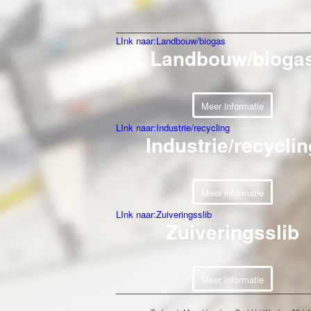
LInk naar:Landbouw/biogas
Landbouw/bioga
Meer informatie
LInk naar:Industrie/recycling
Industrie/recyclin
Meer informatie
LInk naar:Zuiveringsslib
Zuiveringsslib
Meer informatie