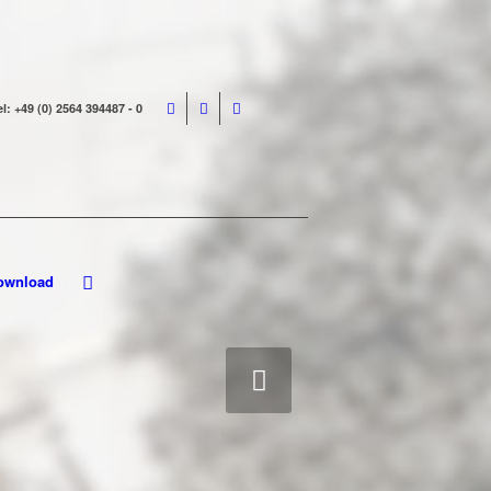
el: +49 (0) 2564 394487 - 0
ownload
Volgende