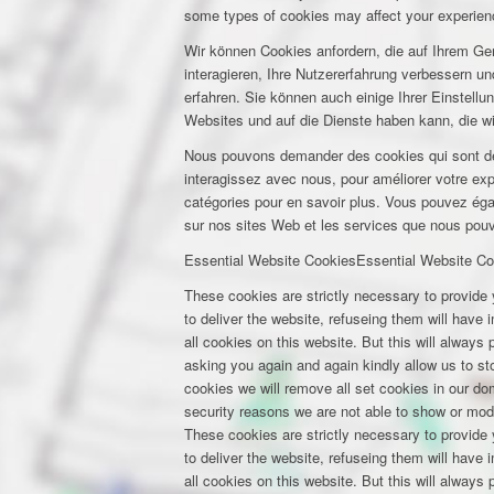
some types of cookies may affect your experienc
Wir können Cookies anfordern, die auf Ihrem Ge
interagieren, Ihre Nutzererfahrung verbessern 
erfahren. Sie können auch einige Ihrer Einstell
Websites und auf die Dienste haben kann, die w
Nous pouvons demander des cookies qui sont déf
interagissez avec nous, pour améliorer votre expé
catégories pour en savoir plus. Vous pouvez éga
sur nos sites Web et les services que nous pouvo
Essential Website Cookies
Essential Website Co
These cookies are strictly necessary to provide 
to deliver the website, refuseing them will have
all cookies on this website. But this will always
asking you again and again kindly allow us to stor
cookies we will remove all set cookies in our d
security reasons we are not able to show or mod
These cookies are strictly necessary to provide 
to deliver the website, refuseing them will have
all cookies on this website. But this will always