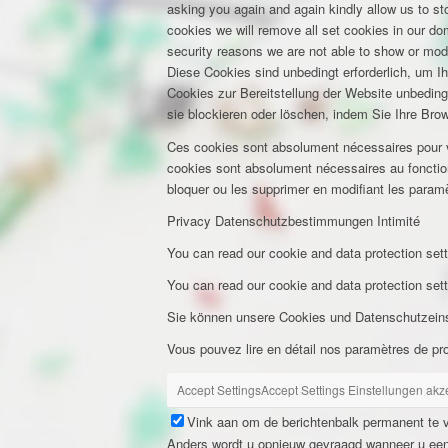
asking you again and again kindly allow us to stor
cookies we will remove all set cookies in our d
security reasons we are not able to show or mod
Diese Cookies sind unbedingt erforderlich, um I
Cookies zur Bereitstellung der Website unbeding
sie blockieren oder löschen, indem Sie Ihre Bro
Ces cookies sont absolument nécessaires pour vou
cookies sont absolument nécessaires au fonction
bloquer ou les supprimer en modifiant les paramè
Privacy
Datenschutzbestimmungen
Intimité
You can read our cookie and data protection sett
You can read our cookie and data protection sett
Sie können unsere Cookies und Datenschutzeinst
Vous pouvez lire en détail nos paramètres de pr
Accept Settings
Accept Settings
Einstellungen akz
Vink aan om de berichtenbalk permanent te ve
Anders wordt u opnieuw gevraagd wanneer u een