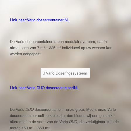
LInk naar:Vario doseercontainerINL
De Vario doseercontainer is een modulair systeem, dat in
afmetingen van 7 m³ – 325 m³ individueel op uw wensen kan
worden aangepast.
Vario Doseringssysteem
LInk naar:Vario DUO doseercontainerINL
De Vario
DUO
doseercontainer – onze grote. Mocht onze Vario-
doseercontainer ooit te klein zijn, dan bieden wij een geschikt
alternatief in de vorm van de Vario
DUO
, die verkrijgbaar is in de
maten 150 m³ – 650 m³.