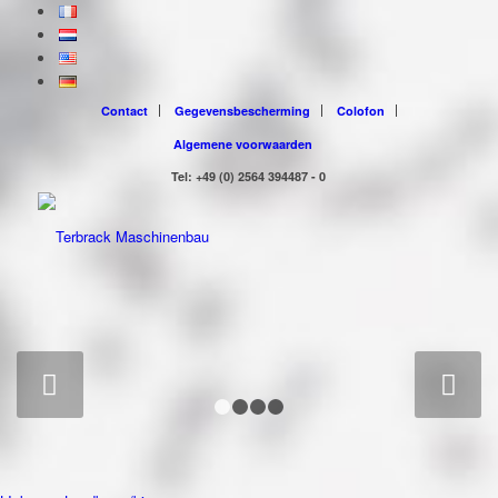
Contact
Gegevensbescherming
Colofon
Algemene voorwaarden
Tel: +49 (0) 2564 394487 - 0
"MADE IN
VREDEN" IN DIE
GANZE WELT
Volgende
1
2
3
4