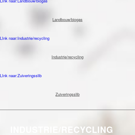
LInk naar:Landbouw/biogas
Landbouw/biogas
LInk naar:Industrie/recycling
Industrie/recycling
LInk naar:Zuiveringsslib
Zuiveringsslib
INDUSTRIE/RECYCLING