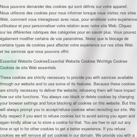
Nous pouvons demander des cookies qui sont définis sur votre appareil.
Nous utilisons des cookies pour nous informer lorsque vous visitez nos sites
Web, comment vous interagissez avec nous, pour améliorer votre expérience
utilisateur et pour personnaliser votre relation avec notre site Web. Cliquez
sur les différentes rubriques des catégories pour en savoir plus. Vous pouvez
également modifier certains de vos paramètres. Notez que le blocage de
certains types de cookies peut affecter votre expérience sur nos sites Web
et les services que nous pouvons offrir.
Essential Website Cookies
Essential Website Cookies
Wichtige Cookies
Cookies de site Web essentiels
These cookies are strictly necessary to provide you with services available
through our website and to use some of its features. Because these cookies
are strictly necessary to deliver the website, refuseing them will have impact
how our site functions. You always can block or delete cookies by changing
your browser settings and force blocking all cookies on this website. But this
will always prompt you to accept/refuse cookies when revisiting our site. We
fully respect if you want to refuse cookies but to avoid asking you again and
again kindly allow us to store a cookie for that. You are free to opt out any
time or opt in for other cookies to get a better experience. If you refuse
cookies we will remove all set cookies in our domain. We provide you with a