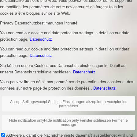
fonctionnalité de notre site Web. Vous pouvez les bloquer ou les supprimer
en modifiant les paramètres de votre navigateur et en forçant tous les
cookies à être bloqués sur ce site Web.
Privacy
Datenschutzbestimmungen
Intimité
You can read our cookie and data protection settings in detail on our data
protection page.
Datenschutz
You can read our cookie and data protection settings in detail on our data
protection page.
Datenschutz
Sie können unsere Cookies und Datenschutzeinstellungen im Detail auf
unserer Datenschutzrichtlinie nachlesen.
Datenschutz
Vous pouvez lire en détail nos paramètres de protection des cookies et des
données sur notre page de protection des données .
Datenschutz
Accept Settings
Accept Settings
Einstellungen akzeptieren
Accepter les
paramètres
Hide notification only
Hide notification only
Fenster schliessen
Fermer le
message
Aktivieren, damit die Nachrichtenleiste dauerhaft ausgeblendet wird und