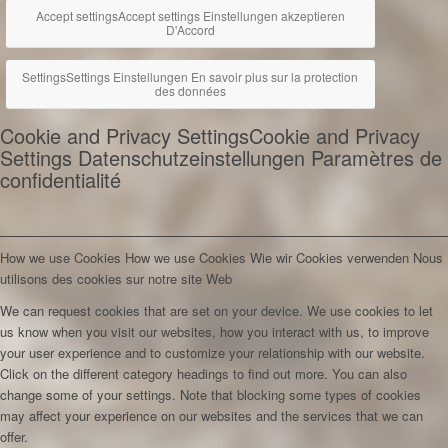
Accept settings
Accept settings
Einstellungen akzeptieren
D'Accord
Settings
Settings
Einstellungen
En savoir plus sur la protection
des données
Cookie and Privacy Settings
Cookie and Privacy
Settings
Datenschutzeinstellungen
Paramètres de
confidentialité
How we use Cookies
How we use Cookies
Wie wir Cookies verwenden
Nous
utilisons des cookies sur notre site Web
We can request cookies that are set on your device. We use cookies to let
us know when you visit our websites, how you interact with us, to improve
your user experience and to customize your relationship with our website.
Click on the different category headings to find out more. You can also
change some of your settings. Note that blocking some types of cookies
may affect your experience on our websites and the services that we can
offer.