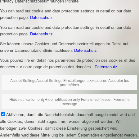
Privacy
Datenschutzbestimmungen
Intimité
You can read our cookie and data protection settings in detail on our data
protection page.
Datenschutz
You can read our cookie and data protection settings in detail on our data
protection page.
Datenschutz
Sie können unsere Cookies und Datenschutzeinstellungen im Detail auf
unserer Datenschutzrichtlinie nachlesen.
Datenschutz
Vous pouvez lire en détail nos paramètres de protection des cookies et des
données sur notre page de protection des données .
Datenschutz
Accept Settings
Accept Settings
Einstellungen akzeptieren
Accepter les
paramètres
Hide notification only
Hide notification only
Fenster schliessen
Fermer le
message
Aktivieren, damit die Nachrichtenleiste dauerhaft ausgeblendet wird und
alle Cookies, denen nicht zugestimmt wurde, abgelehnt werden. Wir
benötigen zwei Cookies, damit diese Einstellung gespeichert wird.
Andernfalls wird diese Mitteilung bei jedem Seitenladen eingeblendet werden.