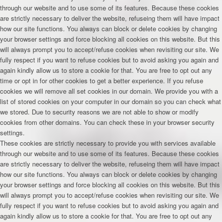
through our website and to use some of its features. Because these cookies
are strictly necessary to deliver the website, refuseing them will have impact
how our site functions. You always can block or delete cookies by changing
your browser settings and force blocking all cookies on this website. But this
will always prompt you to accept/refuse cookies when revisiting our site. We
fully respect if you want to refuse cookies but to avoid asking you again and
again kindly allow us to store a cookie for that. You are free to opt out any
time or opt in for other cookies to get a better experience. If you refuse
cookies we will remove all set cookies in our domain. We provide you with a
list of stored cookies on your computer in our domain so you can check what
we stored. Due to security reasons we are not able to show or modify
cookies from other domains. You can check these in your browser security
settings.
These cookies are strictly necessary to provide you with services available
through our website and to use some of its features. Because these cookies
are strictly necessary to deliver the website, refuseing them will have impact
how our site functions. You always can block or delete cookies by changing
your browser settings and force blocking all cookies on this website. But this
will always prompt you to accept/refuse cookies when revisiting our site. We
fully respect if you want to refuse cookies but to avoid asking you again and
again kindly allow us to store a cookie for that. You are free to opt out any