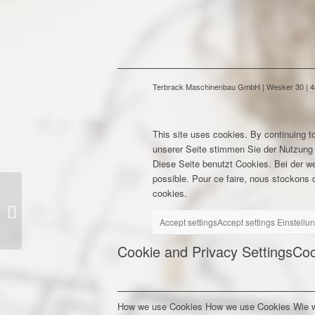
Terbrack Maschinenbau GmbH | Wesker 30 | 486
This site uses cookies. By continuing to
unserer Seite stimmen Sie der Nutzung
Diese Seite benutzt Cookies. Bei der w
possible. Pour ce faire, nous stockons d
cookies.
Mit einem „abgerockten“
Oldie einmal quer durch
Accept settings
Accept settings
Einstellu
Europa!
Cookie and Privacy Settings
Coo
How we use Cookies
How we use Cookies
Wie 