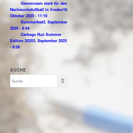
Gemeinsam stark für den
Nachwuchsfußball in Vreden
16.
Oktober 2025 - 11:18
Sommerfest
3. September
2025 - 8:44
Carbage Run Sommer
Edition 2025
3. September 2025
- 8:26
SUCHE