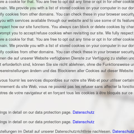
e a cookie for that. You are free to opt out any time or opt in for other cookie
omain. We provide you with a list of stored cookies on your computer in our 
ify cookies from other domains. You can check these in your browser security
you with services available through our website and to use some of its featu
 impact how our site functions. You always can block or delete cookies by cha
 prompt you to accept/refuse cookies when revisiting our site. We fully respect
e a cookie for that. You are free to opt out any time or opt in for other cookie
omain. We provide you with a list of stored cookies on your computer in our 
ify cookies from other domains. You can check these in your browser security
hnen die auf unserer Website verfügbaren Dienste zur Verfügung zu stellen und
t erforderlich sind, können Sie sie nicht ablehnen, ohne die Funktionsweise 
wsereinstellungen ändern und das Blockieren aller Cookies auf dieser Website
s fournir les services disponibles sur notre site Web et pour utiliser certai
nement du site Web, vous ne pouvez pas les refuser sans affecter la fonctio
tres de votre navigateur et en forçant tous les cookies à être bloqués sur ce
ings in detail on our data protection page.
Datenschutz
ings in detail on our data protection page.
Datenschutz
ellungen im Detail auf unserer Datenschutzrichtlinie nachlesen.
Datenschut