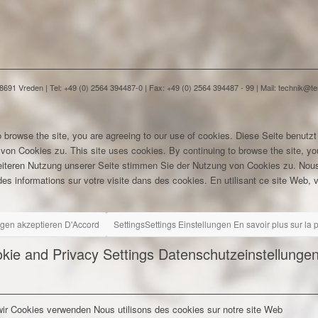
91 Vreden | Tel: +49 (0) 2564 394487-0 | Fax: +49 (0) 2564 394487 - 99 | Mail: technik@
 browse the site, you are agreeing to our use of cookies.
Diese Seite benutzt
 von Cookies zu.
This site uses cookies. By continuing to browse the site, yo
eiteren Nutzung unserer Seite stimmen Sie der Nutzung von Cookies zu.
Nous
es informations sur votre visite dans des cookies. En utilisant ce site Web, v
ngen akzeptieren
D'Accord
Settings
Settings
Einstellungen
En savoir plus sur la
kie and Privacy Settings
Datenschutzeinstellunge
wir Cookies verwenden
Nous utilisons des cookies sur notre site Web