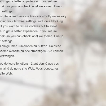
s to get a better experience. If you refuse
domain so you can check what we stored. Due to
 settings.
res. Because these cookies are strictly necessary
nging your browser settings and force blocking
 if you want to refuse cookies but to avoid
s to get a better experience. If you refuse
domain so you can check what we stored. Due to
 settings.
 einige ihrer Funktionen zu nutzen. Da diese
unserer Website zu beeinträchtigen. Sie können
 erzwingen.
nes de leurs fonctions. Étant donné que ces
nnalité de notre site Web. Vous pouvez les
 site Web.
z