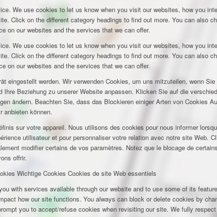
ice. We use cookies to let us know when you visit our websites, how you inte
ite. Click on the different category headings to find out more. You can also c
e on our websites and the services that we can offer.
ice. We use cookies to let us know when you visit our websites, how you inte
ite. Click on the different category headings to find out more. You can also c
e on our websites and the services that we can offer.
rät eingestellt werden. Wir verwenden Cookies, um uns mitzuteilen, wenn Si
und Ihre Beziehung zu unserer Website anpassen. Klicken Sie auf die verschi
ungen ändern. Beachten Sie, dass das Blockieren einiger Arten von Cookies A
ir anbieten können.
inis sur votre appareil. Nous utilisons des cookies pour nous informer lors
rience utilisateur et pour personnaliser votre relation avec notre site Web. Cl
lement modifier certains de vos paramètres. Notez que le blocage de certains
ns offrir.
okies
Wichtige Cookies
Cookies de site Web essentiels
you with services available through our website and to use some of its featu
 impact how our site functions. You always can block or delete cookies by cha
 prompt you to accept/refuse cookies when revisiting our site. We fully respect