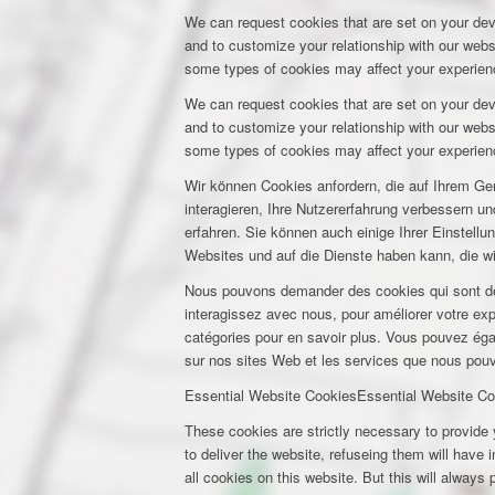
We can request cookies that are set on your dev
and to customize your relationship with our webs
some types of cookies may affect your experienc
We can request cookies that are set on your dev
and to customize your relationship with our webs
some types of cookies may affect your experienc
Wir können Cookies anfordern, die auf Ihrem Ge
interagieren, Ihre Nutzererfahrung verbessern 
erfahren. Sie können auch einige Ihrer Einstell
Websites und auf die Dienste haben kann, die w
Nous pouvons demander des cookies qui sont déf
interagissez avec nous, pour améliorer votre expé
catégories pour en savoir plus. Vous pouvez éga
sur nos sites Web et les services que nous pouvo
Essential Website Cookies
Essential Website Co
These cookies are strictly necessary to provide 
to deliver the website, refuseing them will have
all cookies on this website. But this will always