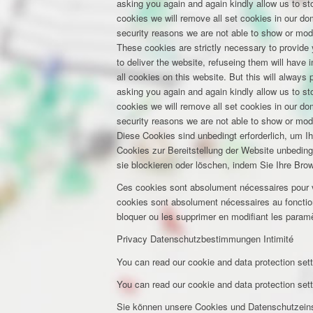
asking you again and again kindly allow us to stor
cookies we will remove all set cookies in our d
security reasons we are not able to show or mod
These cookies are strictly necessary to provide 
to deliver the website, refuseing them will have
all cookies on this website. But this will always
asking you again and again kindly allow us to stor
cookies we will remove all set cookies in our d
security reasons we are not able to show or mod
Diese Cookies sind unbedingt erforderlich, um I
Cookies zur Bereitstellung der Website unbeding
sie blockieren oder löschen, indem Sie Ihre Bro
Ces cookies sont absolument nécessaires pour vou
cookies sont absolument nécessaires au fonction
bloquer ou les supprimer en modifiant les paramè
Privacy
Datenschutzbestimmungen
Intimité
You can read our cookie and data protection sett
You can read our cookie and data protection sett
Sie können unsere Cookies und Datenschutzeinst