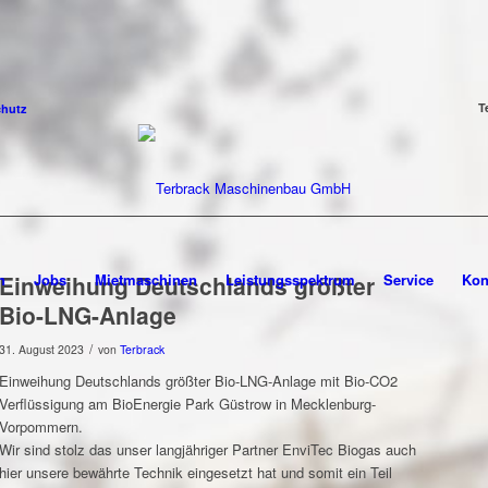
T
chutz
n
Einweihung Deutschlands größter
Jobs
Mietmaschinen
Leistungsspektrum
Service
Kon
Bio-LNG-Anlage
/
31. August 2023
von
Terbrack
Einweihung Deutschlands größter Bio-LNG-Anlage mit Bio-CO2
Verflüssigung am BioEnergie Park Güstrow in Mecklenburg-
Vorpommern.
Wir sind stolz das unser langjähriger Partner
EnviTec Biogas
auch
hier unsere bewährte Technik eingesetzt hat und somit ein Teil