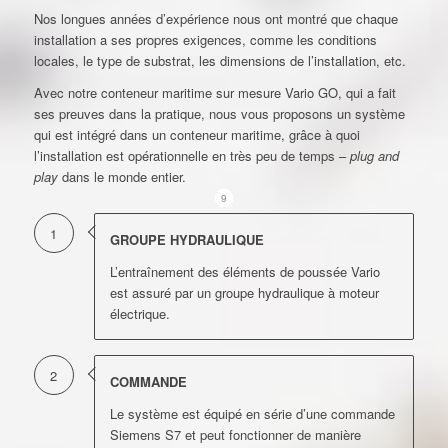
Nos longues années d’expérience nous ont montré que chaque
installation a ses propres exigences, comme les conditions
locales, le type de substrat, les dimensions de l’installation, etc.
Avec notre conteneur maritime sur mesure Vario GO, qui a fait
ses preuves dans la pratique, nous vous proposons un système
qui est intégré dans un conteneur maritime, grâce à quoi
l’installation est opérationnelle en très peu de temps –
plug and
play
dans le monde entier.
1
2
3
4
5
6
7
8
9
1
GROUPE HYDRAULIQUE
L’entraînement des éléments de poussée Vario
est assuré par un groupe hydraulique à moteur
électrique.
2
COMMANDE
Le système est équipé en série d’une commande
Siemens S7 et peut fonctionner de manière