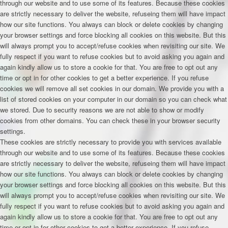
through our website and to use some of its features. Because these cookies
are strictly necessary to deliver the website, refuseing them will have impact
how our site functions. You always can block or delete cookies by changing
your browser settings and force blocking all cookies on this website. But this
will always prompt you to accept/refuse cookies when revisiting our site. We
fully respect if you want to refuse cookies but to avoid asking you again and
again kindly allow us to store a cookie for that. You are free to opt out any
time or opt in for other cookies to get a better experience. If you refuse
cookies we will remove all set cookies in our domain. We provide you with a
list of stored cookies on your computer in our domain so you can check what
we stored. Due to security reasons we are not able to show or modify
cookies from other domains. You can check these in your browser security
settings.
These cookies are strictly necessary to provide you with services available
through our website and to use some of its features. Because these cookies
are strictly necessary to deliver the website, refuseing them will have impact
how our site functions. You always can block or delete cookies by changing
your browser settings and force blocking all cookies on this website. But this
will always prompt you to accept/refuse cookies when revisiting our site. We
fully respect if you want to refuse cookies but to avoid asking you again and
again kindly allow us to store a cookie for that. You are free to opt out any
time or opt in for other cookies to get a better experience. If you refuse