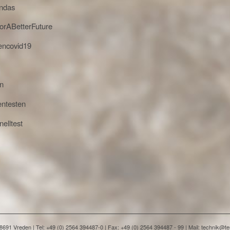
endas
orABetterFuture
encovid19
en
entesten
elltest
91 Vreden | Tel: +49 (0) 2564 394487-0 | Fax: +49 (0) 2564 394487 - 99 | Mail: technik@