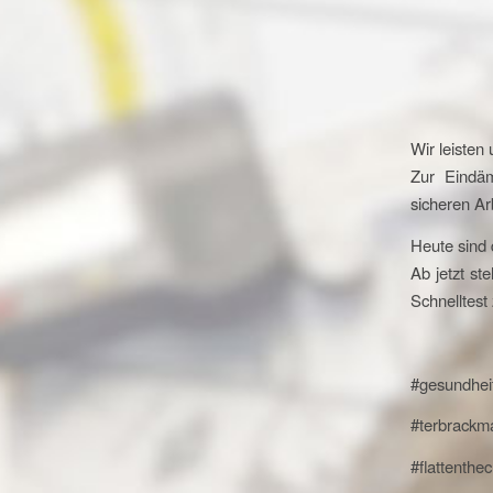
Wir leisten
Zur Eindä
sicheren Arb
Heute sind 
Ab jetzt s
Schnelltest
#gesundhei
#terbrackm
#flattenthe