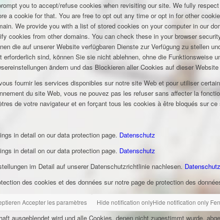
 prompt you to accept/refuse cookies when revisiting our site. We fully respect
e a cookie for that. You are free to opt out any time or opt in for other cookie
omain. We provide you with a list of stored cookies on your computer in our 
ify cookies from other domains. You can check these in your browser security
hnen die auf unserer Website verfügbaren Dienste zur Verfügung zu stellen und
t erforderlich sind, können Sie sie nicht ablehnen, ohne die Funktionsweise 
wsereinstellungen ändern und das Blockieren aller Cookies auf dieser Website
s fournir les services disponibles sur notre site Web et pour utiliser certai
nement du site Web, vous ne pouvez pas les refuser sans affecter la fonctio
tres de votre navigateur et en forçant tous les cookies à être bloqués sur ce
ings in detail on our data protection page.
Datenschutz
ings in detail on our data protection page.
Datenschutz
ellungen im Detail auf unserer Datenschutzrichtlinie nachlesen.
Datenschut
otection des cookies et des données sur notre page de protection des donnée
eptieren
Accepter les paramètres
Hide notification only
Hide notification only
Fen
rhaft ausgeblendet wird und alle Cookies, denen nicht zugestimmt wurde, abg