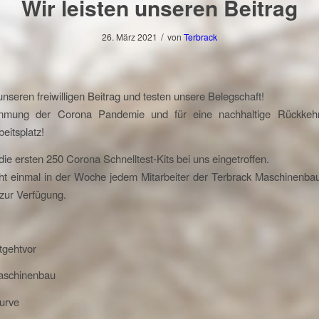
Wir leisten unseren Beitrag
/
26. März 2021
von
Terbrack
 unseren freiwilligen Beitrag und testen unsere Belegschaft!
mmung der Corona Pandemie und für eine nachhaltige Rückkeh
eitsplatz!
die ersten 250 Corona Schnelltest-Kits bei uns eingetroffen.
teht einmal in der Woche jedem Mitarbeiter der Terbrack Maschinenb
 zur Verfügung.
tgehtvor
aschinenbau
curve