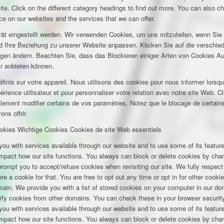
ite. Click on the different category headings to find out more. You can also c
e on our websites and the services that we can offer.
rät eingestellt werden. Wir verwenden Cookies, um uns mitzuteilen, wenn Si
und Ihre Beziehung zu unserer Website anpassen. Klicken Sie auf die verschi
ungen ändern. Beachten Sie, dass das Blockieren einiger Arten von Cookies A
ir anbieten können.
inis sur votre appareil. Nous utilisons des cookies pour nous informer lors
rience utilisateur et pour personnaliser votre relation avec notre site Web. Cl
lement modifier certains de vos paramètres. Notez que le blocage de certains
ns offrir.
okies
Wichtige Cookies
Cookies de site Web essentiels
you with services available through our website and to use some of its featu
 impact how our site functions. You always can block or delete cookies by cha
 prompt you to accept/refuse cookies when revisiting our site. We fully respect
e a cookie for that. You are free to opt out any time or opt in for other cookie
omain. We provide you with a list of stored cookies on your computer in our 
ify cookies from other domains. You can check these in your browser security
you with services available through our website and to use some of its featu
 impact how our site functions. You always can block or delete cookies by cha