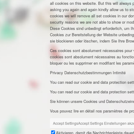
all cookies on this website. But this will always
asking you again and again kindly allow us to stor
cookies we will remove all set cookies in our d
security reasons we are not able to show or mod
Diese Cookies sind unbedingt erforderlich, um I
Cookies zur Bereitstellung der Website unbeding
sie blockieren oder löschen, indem Sie Ihre Bro
Ces cookies sont absolument nécessaires pour vou
cookies sont absolument nécessaires au fonction
bloquer ou les supprimer en modifiant les paramè
Privacy
Datenschutzbestimmungen
Intimité
You can read our cookie and data protection sett
You can read our cookie and data protection sett
Sie können unsere Cookies und Datenschutzeinst
Vous pouvez lire en détail nos paramètres de pr
Accept Settings
Accept Settings
Einstellungen akz
Aktivieren, damit die Nachrichtenleiste daue