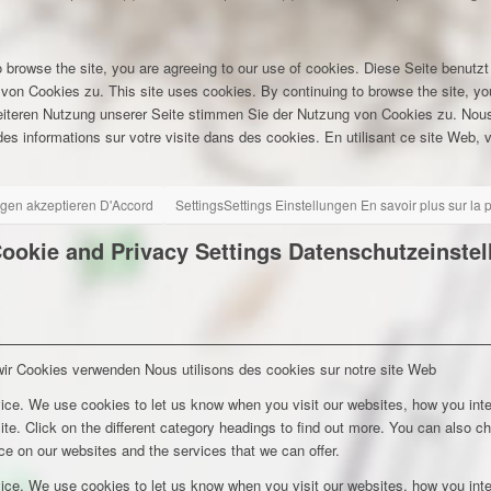
 browse the site, you are agreeing to our use of cookies.
Diese Seite benutzt
 von Cookies zu.
This site uses cookies. By continuing to browse the site, yo
eiteren Nutzung unserer Seite stimmen Sie der Nutzung von Cookies zu.
Nous
es informations sur votre visite dans des cookies. En utilisant ce site Web, v
ngen akzeptieren
D'Accord
Settings
Settings
Einstellungen
En savoir plus sur la
ookie and Privacy Settings
Datenschutzeinste
wir Cookies verwenden
Nous utilisons des cookies sur notre site Web
ice. We use cookies to let us know when you visit our websites, how you inte
ite. Click on the different category headings to find out more. You can also c
e on our websites and the services that we can offer.
ice. We use cookies to let us know when you visit our websites, how you inte