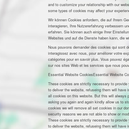
and to customize your relationship with our webs
some types of cookies may affect your experienc
Wir können Cookies anfordern, die auf Ihrem Ge
interagieren, Ihre Nutzererfahrung verbessern 
erfahren. Sie können auch einige Ihrer Einstell
Websites und auf die Dienste haben kann, die w
Nous pouvons demander des cookies qui sont déf
interagissez avec nous, pour améliorer votre expé
catégories pour en savoir plus. Vous pouvez éga
sur nos sites Web et les services que nous pouvo
Essential Website Cookies
Essential Website Co
These cookies are strictly necessary to provide 
to deliver the website, refuseing them will have
all cookies on this website. But this will always
asking you again and again kindly allow us to stor
cookies we will remove all set cookies in our d
security reasons we are not able to show or mod
These cookies are strictly necessary to provide 
to deliver the website, refuseing them will have