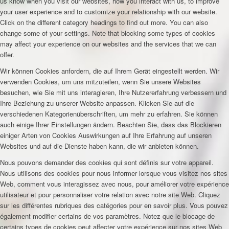
us know when you visit our websites, how you interact with us, to improve
your user experience and to customize your relationship with our website.
Click on the different category headings to find out more. You can also
change some of your settings. Note that blocking some types of cookies
may affect your experience on our websites and the services that we can
offer.
Wir können Cookies anfordern, die auf Ihrem Gerät eingestellt werden. Wir
verwenden Cookies, um uns mitzuteilen, wenn Sie unsere Websites
besuchen, wie Sie mit uns interagieren, Ihre Nutzererfahrung verbessern und
Ihre Beziehung zu unserer Website anpassen. Klicken Sie auf die
verschiedenen Kategorienüberschriften, um mehr zu erfahren. Sie können
auch einige Ihrer Einstellungen ändern. Beachten Sie, dass das Blockieren
einiger Arten von Cookies Auswirkungen auf Ihre Erfahrung auf unseren
Websites und auf die Dienste haben kann, die wir anbieten können.
Nous pouvons demander des cookies qui sont définis sur votre appareil.
Nous utilisons des cookies pour nous informer lorsque vous visitez nos sites
Web, comment vous interagissez avec nous, pour améliorer votre expérience
utilisateur et pour personnaliser votre relation avec notre site Web. Cliquez
sur les différentes rubriques des catégories pour en savoir plus. Vous pouvez
également modifier certains de vos paramètres. Notez que le blocage de
certains types de cookies peut affecter votre expérience sur nos sites Web