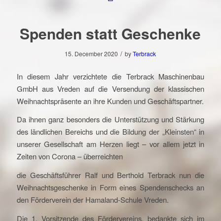
Spenden statt Geschenke
/
15. December 2020
by
Terbrack
In diesem Jahr verzichtete die Terbrack Maschinenbau
GmbH aus Vreden auf die Versendung der klassischen
Weihnachtspräsente an ihre Kunden und Geschäftspartner.
Da ihnen ganz besonders die Unterstützung und Stärkung
des ländlichen Bereichs und die Bildung der „Kleinsten“ in
unserer Gesellschaft am Herzen liegt – vor allem jetzt in
Zeiten von Corona – überreichten
die Geschäftsführer Ralf und Berthold Terbrack nun die
Weihnachtsgeschenke in Form eines Spendenschecks an
den Förderverein der Hamaland-Schule Vreden.
Die 1. Vorsitzende des Fördervereins, bedankte sich im