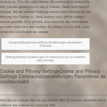
Cookies zu.
This site uses cookies. By continuing to browse the
site, you are agreeing to our use of cookies.
Diese Seite benutzt
Cookies. Bei der weiteren Nutzung unserer Seite stimmen Sie der
Nutzung von Cookies zu.
Nous voulons vous offrir le meilleur
service possible. Pour ce faire, nous stockons des informations
sur votre visite dans des cookies. En utilisant ce site Web, vous
consentez à l'utilisation de cookies.
Accept settings
Accept settings
Einstellungen akzeptieren
D'Accord
Settings
Settings
Einstellungen
En savoir plus sur la protection
des données
Cookie and Privacy Settings
Cookie and Privacy
Settings
Datenschutzeinstellungen
Paramètres de
confidentialité
How we use Cookies
How we use Cookies
Wie wir Cookies verwenden
Nous
utilisons des cookies sur notre site Web