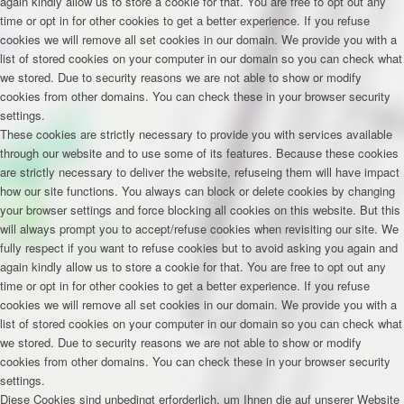
again kindly allow us to store a cookie for that. You are free to opt out any
time or opt in for other cookies to get a better experience. If you refuse
cookies we will remove all set cookies in our domain. We provide you with a
list of stored cookies on your computer in our domain so you can check what
we stored. Due to security reasons we are not able to show or modify
cookies from other domains. You can check these in your browser security
settings.
These cookies are strictly necessary to provide you with services available
through our website and to use some of its features. Because these cookies
are strictly necessary to deliver the website, refuseing them will have impact
how our site functions. You always can block or delete cookies by changing
your browser settings and force blocking all cookies on this website. But this
will always prompt you to accept/refuse cookies when revisiting our site. We
fully respect if you want to refuse cookies but to avoid asking you again and
again kindly allow us to store a cookie for that. You are free to opt out any
time or opt in for other cookies to get a better experience. If you refuse
cookies we will remove all set cookies in our domain. We provide you with a
list of stored cookies on your computer in our domain so you can check what
we stored. Due to security reasons we are not able to show or modify
cookies from other domains. You can check these in your browser security
settings.
Diese Cookies sind unbedingt erforderlich, um Ihnen die auf unserer Website