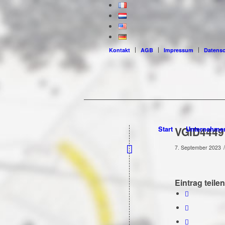
Kontakt
AGB
Impressum
Datens
Start
VGID4449
Unternehme
/
7. September 2023
Eintrag teilen