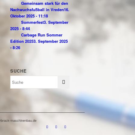
Gemeinsam stark für den
Nachwuchsfußball in Vreden
16.
Oktober 2025 - 11:18
Sommerfest
3. September
2025 - 8:44
Carbage Run Sommer
Edition 2025
3. September 2025
- 8:26
SUCHE
terbrack-maschinenbau.de