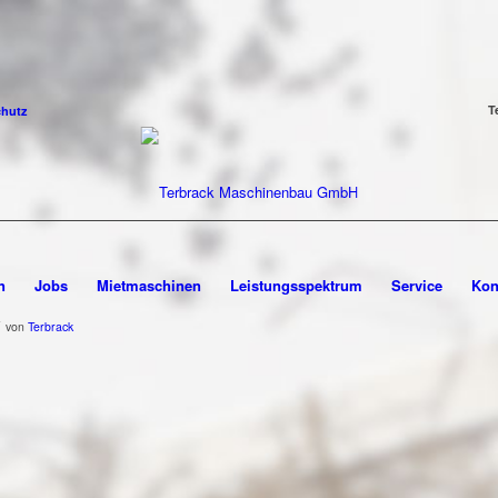
T
chutz
n
Jobs
Mietmaschinen
Leistungsspektrum
Service
Kon
von
Terbrack