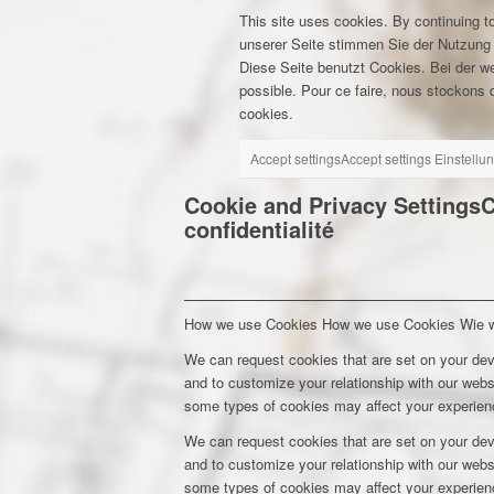
This site uses cookies. By continuing to
unserer Seite stimmen Sie der Nutzung
Diese Seite benutzt Cookies. Bei der w
possible. Pour ce faire, nous stockons d
cookies.
Accept settings
Accept settings
Einstellu
Cookie and Privacy Settings
C
confidentialité
How we use Cookies
How we use Cookies
Wie 
We can request cookies that are set on your dev
and to customize your relationship with our webs
some types of cookies may affect your experienc
We can request cookies that are set on your dev
and to customize your relationship with our webs
some types of cookies may affect your experienc