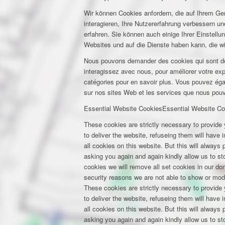
Wir können Cookies anfordern, die auf Ihrem Ge
interagieren, Ihre Nutzererfahrung verbessern 
erfahren. Sie können auch einige Ihrer Einstell
Websites und auf die Dienste haben kann, die w
Nous pouvons demander des cookies qui sont déf
interagissez avec nous, pour améliorer votre expé
catégories pour en savoir plus. Vous pouvez éga
sur nos sites Web et les services que nous pouvo
Essential Website Cookies
Essential Website Co
These cookies are strictly necessary to provide 
to deliver the website, refuseing them will have
all cookies on this website. But this will always
asking you again and again kindly allow us to stor
cookies we will remove all set cookies in our d
security reasons we are not able to show or mod
These cookies are strictly necessary to provide 
to deliver the website, refuseing them will have
all cookies on this website. But this will always
asking you again and again kindly allow us to stor