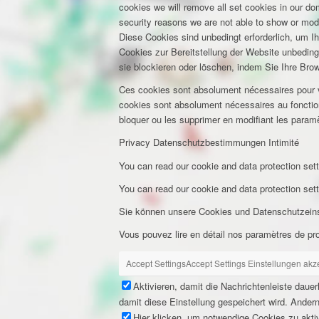
cookies we will remove all set cookies in our d
security reasons we are not able to show or mod
Diese Cookies sind unbedingt erforderlich, um I
Cookies zur Bereitstellung der Website unbeding
sie blockieren oder löschen, indem Sie Ihre Bro
Ces cookies sont absolument nécessaires pour vou
cookies sont absolument nécessaires au fonction
bloquer ou les supprimer en modifiant les paramè
Privacy
Datenschutzbestimmungen
Intimité
You can read our cookie and data protection sett
You can read our cookie and data protection sett
Sie können unsere Cookies und Datenschutzeinst
Vous pouvez lire en détail nos paramètres de pr
Accept Settings
Accept Settings
Einstellungen akz
Aktivieren, damit die Nachrichtenleiste daue
damit diese Einstellung gespeichert wird. Andern
Hier klicken, um notwendige Cookies zu aktiv