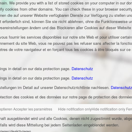
omain. We provide you with a list of stored cookies on your computer in our 
ify cookies from other domains. You can check these in your browser security
hnen die auf unserer Website verfügbaren Dienste zur Verfügung zu stellen und
t erforderlich sind, können Sie sie nicht ablehnen, ohne die Funktionsweise 
wsereinstellungen ändern und das Blockieren aller Cookies auf dieser Website
s fournir les services disponibles sur notre site Web et pour utiliser certai
nement du site Web, vous ne pouvez pas les refuser sans affecter la fonctio
tres de votre navigateur et en forçant tous les cookies à être bloqués sur ce
ings in detail on our data protection page.
Datenschutz
ings in detail on our data protection page.
Datenschutz
ellungen im Detail auf unserer Datenschutzrichtlinie nachlesen.
Datenschut
otection des cookies et des données sur notre page de protection des donnée
eptieren
Accepter les paramètres
Hide notification only
Hide notification only
Fen
rhaft ausgeblendet wird und alle Cookies, denen nicht zugestimmt wurde, abg
falls wird diese Mitteilung bei jedem Seitenladen eingeblendet werden.
ieren/deaktivieren.