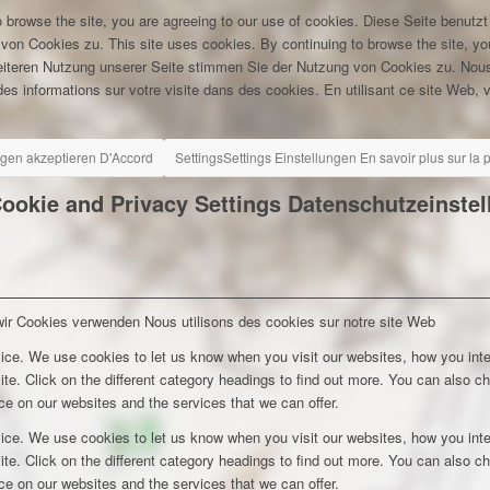
 browse the site, you are agreeing to our use of cookies.
Diese Seite benutzt
 von Cookies zu.
This site uses cookies. By continuing to browse the site, yo
eiteren Nutzung unserer Seite stimmen Sie der Nutzung von Cookies zu.
Nous
es informations sur votre visite dans des cookies. En utilisant ce site Web, v
ngen akzeptieren
D'Accord
Settings
Settings
Einstellungen
En savoir plus sur la
ookie and Privacy Settings
Datenschutzeinste
wir Cookies verwenden
Nous utilisons des cookies sur notre site Web
ice. We use cookies to let us know when you visit our websites, how you inte
ite. Click on the different category headings to find out more. You can also c
e on our websites and the services that we can offer.
ice. We use cookies to let us know when you visit our websites, how you inte
ite. Click on the different category headings to find out more. You can also c
e on our websites and the services that we can offer.