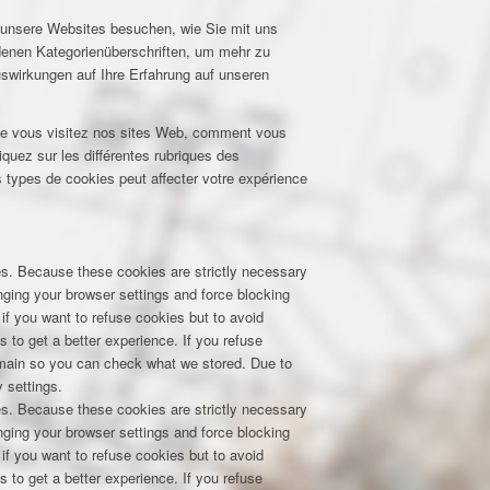
e unsere Websites besuchen, wie Sie mit uns
edenen Kategorienüberschriften, um mehr zu
uswirkungen auf Ihre Erfahrung auf unseren
que vous visitez nos sites Web, comment vous
iquez sur les différentes rubriques des
 types de cookies peut affecter votre expérience
res. Because these cookies are strictly necessary
nging your browser settings and force blocking
 if you want to refuse cookies but to avoid
s to get a better experience. If you refuse
domain so you can check what we stored. Due to
 settings.
res. Because these cookies are strictly necessary
nging your browser settings and force blocking
 if you want to refuse cookies but to avoid
s to get a better experience. If you refuse