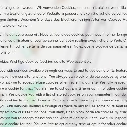
rät eingestellt werden. Wir verwenden Cookies, um uns mitzuteilen, wenn Si
und Ihre Beziehung zu unserer Website anpassen. Klicken Sie auf die verschi
ungen ändern. Beachten Sie, dass das Blockieren einiger Arten von Cookies A
ir anbieten können.
inis sur votre appareil. Nous utilisons des cookies pour nous informer lors
rience utilisateur et pour personnaliser votre relation avec notre site Web. Cl
lement modifier certains de vos paramètres. Notez que le blocage de certains
ns offrir.
okies
Wichtige Cookies
Cookies de site Web essentiels
you with services available through our website and to use some of its featu
 impact how our site functions. You always can block or delete cookies by cha
 prompt you to accept/refuse cookies when revisiting our site. We fully respect
e a cookie for that. You are free to opt out any time or opt in for other cookie
omain. We provide you with a list of stored cookies on your computer in our 
ify cookies from other domains. You can check these in your browser security
you with services available through our website and to use some of its featu
 impact how our site functions. You always can block or delete cookies by cha
 prompt you to accept/refuse cookies when revisiting our site. We fully respect
e a cookie for that. You are free to opt out any time or opt in for other cookie