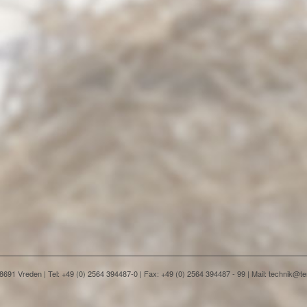
91 Vreden | Tel: +49 (0) 2564 394487-0 | Fax: +49 (0) 2564 394487 - 99 | Mail: technik@