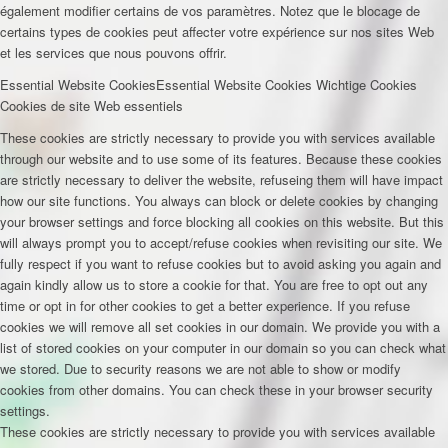
également modifier certains de vos paramètres. Notez que le blocage de
certains types de cookies peut affecter votre expérience sur nos sites Web
et les services que nous pouvons offrir.
Essential Website Cookies
Essential Website Cookies
Wichtige Cookies
Cookies de site Web essentiels
These cookies are strictly necessary to provide you with services available
through our website and to use some of its features. Because these cookies
are strictly necessary to deliver the website, refuseing them will have impact
how our site functions. You always can block or delete cookies by changing
your browser settings and force blocking all cookies on this website. But this
will always prompt you to accept/refuse cookies when revisiting our site. We
fully respect if you want to refuse cookies but to avoid asking you again and
again kindly allow us to store a cookie for that. You are free to opt out any
time or opt in for other cookies to get a better experience. If you refuse
cookies we will remove all set cookies in our domain. We provide you with a
list of stored cookies on your computer in our domain so you can check what
we stored. Due to security reasons we are not able to show or modify
cookies from other domains. You can check these in your browser security
settings.
These cookies are strictly necessary to provide you with services available