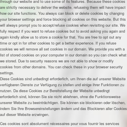
through our website and to use some of its features. Because these cookies
are strictly necessary to deliver the website, refuseing them will have impact
how our site functions. You always can block or delete cookies by changing
your browser settings and force blocking all cookies on this website. But this
will always prompt you to accept/refuse cookies when revisiting our site. We
fully respect if you want to refuse cookies but to avoid asking you again and
again kindly allow us to store a cookie for that. You are free to opt out any
time or opt in for other cookies to get a better experience. If you refuse
cookies we will remove all set cookies in our domain. We provide you with a
list of stored cookies on your computer in our domain so you can check what
we stored. Due to security reasons we are not able to show or modify
cookies from other domains. You can check these in your browser security
settings.
Diese Cookies sind unbedingt erforderlich, um Ihnen die auf unserer Website
verfügbaren Dienste zur Verfügung zu stellen und einige ihrer Funktionen zu
nutzen. Da diese Cookies zur Bereitstellung der Website unbedingt
erforderlich sind, können Sie sie nicht ablehnen, ohne die Funktionsweise
unserer Website zu beeinträchtigen. Sie können sie blockieren oder löschen,
indem Sie Ihre Browsereinstellungen ändern und das Blockieren aller Cookies
auf dieser Website erzwingen.
Ces cookies sont absolument nécessaires pour vous fournir les services