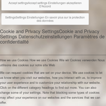
Accept settings
Accept settings
Einstellungen akzeptieren
D'Accord
Settings
Settings
Einstellungen
En savoir plus sur la protection
des données
Cookie and Privacy Settings
Cookie and Privacy
Settings
Datenschutzeinstellungen
Paramètres de
confidentialité
How we use Cookies
How we use Cookies
Wie wir Cookies verwenden
Nous
utilisons des cookies sur notre site Web
We can request cookies that are set on your device. We use cookies to let
us know when you visit our websites, how you interact with us, to improve
your user experience and to customize your relationship with our website.
Click on the different category headings to find out more. You can also
change some of your settings. Note that blocking some types of cookies
may affect your experience on our websites and the services that we can
offer.