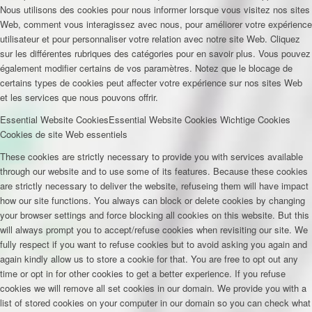
Nous utilisons des cookies pour nous informer lorsque vous visitez nos sites
Web, comment vous interagissez avec nous, pour améliorer votre expérience
utilisateur et pour personnaliser votre relation avec notre site Web. Cliquez
sur les différentes rubriques des catégories pour en savoir plus. Vous pouvez
également modifier certains de vos paramètres. Notez que le blocage de
certains types de cookies peut affecter votre expérience sur nos sites Web
et les services que nous pouvons offrir.
Essential Website Cookies
Essential Website Cookies
Wichtige Cookies
Cookies de site Web essentiels
These cookies are strictly necessary to provide you with services available
through our website and to use some of its features. Because these cookies
are strictly necessary to deliver the website, refuseing them will have impact
how our site functions. You always can block or delete cookies by changing
your browser settings and force blocking all cookies on this website. But this
will always prompt you to accept/refuse cookies when revisiting our site. We
fully respect if you want to refuse cookies but to avoid asking you again and
again kindly allow us to store a cookie for that. You are free to opt out any
time or opt in for other cookies to get a better experience. If you refuse
cookies we will remove all set cookies in our domain. We provide you with a
list of stored cookies on your computer in our domain so you can check what