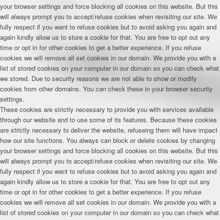
your browser settings and force blocking all cookies on this website. But this
will always prompt you to accept/refuse cookies when revisiting our site. We
fully respect if you want to refuse cookies but to avoid asking you again and
again kindly allow us to store a cookie for that. You are free to opt out any
time or opt in for other cookies to get a better experience. If you refuse
cookies we will remove all set cookies in our domain. We provide you with a
list of stored cookies on your computer in our domain so you can check what
we stored. Due to security reasons we are not able to show or modify
cookies from other domains. You can check these in your browser security
settings.
These cookies are strictly necessary to provide you with services available
through our website and to use some of its features. Because these cookies
are strictly necessary to deliver the website, refuseing them will have impact
how our site functions. You always can block or delete cookies by changing
your browser settings and force blocking all cookies on this website. But this
will always prompt you to accept/refuse cookies when revisiting our site. We
fully respect if you want to refuse cookies but to avoid asking you again and
again kindly allow us to store a cookie for that. You are free to opt out any
time or opt in for other cookies to get a better experience. If you refuse
cookies we will remove all set cookies in our domain. We provide you with a
list of stored cookies on your computer in our domain so you can check what