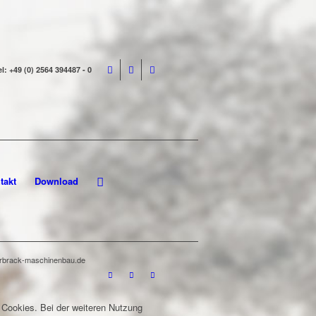
el: +49 (0) 2564 394487 - 0
takt
Download
terbrack-maschinenbau.de
 Cookies. Bei der weiteren Nutzung