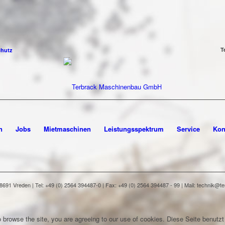
T
chutz
n
Jobs
Mietmaschinen
Leistungsspektrum
Service
Kon
91 Vreden | Tel: +49 (0) 2564 394487-0 | Fax: +49 (0) 2564 394487 - 99 | Mail: technik@
 browse the site, you are agreeing to our use of cookies.
Diese Seite benutzt