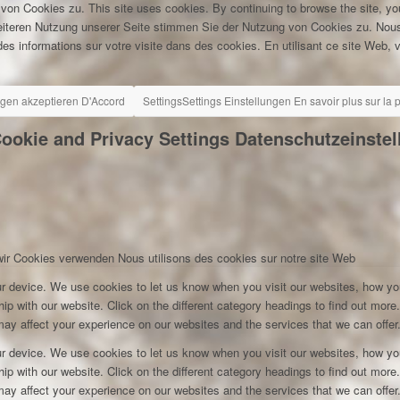
 von Cookies zu.
This site uses cookies. By continuing to browse the site, yo
eiteren Nutzung unserer Seite stimmen Sie der Nutzung von Cookies zu.
Nous
es informations sur votre visite dans des cookies. En utilisant ce site Web, v
ngen akzeptieren
D'Accord
Settings
Settings
Einstellungen
En savoir plus sur la
ookie and Privacy Settings
Datenschutzeinste
wir Cookies verwenden
Nous utilisons des cookies sur notre site Web
r device. We use cookies to let us know when you visit our websites, how you
ip with our website. Click on the different category headings to find out mor
ay affect your experience on our websites and the services that we can offer
r device. We use cookies to let us know when you visit our websites, how you
ip with our website. Click on the different category headings to find out mor
ay affect your experience on our websites and the services that we can offer