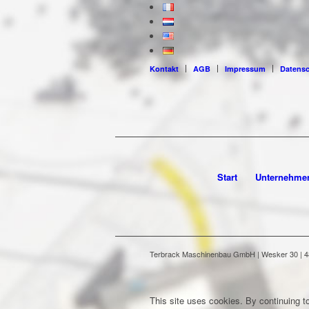
Kontakt
AGB
Impressum
Datens
Start
Unternehme
Terbrack Maschinenbau GmbH | Wesker 30 | 486
This site uses cookies. By continuing to