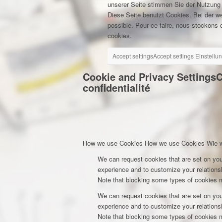
unserer Seite stimmen Sie der Nutzung
Diese Seite benutzt Cookies. Bei der w
possible. Pour ce faire, nous stockons d
cookies.
Accept settings
Accept settings
Einstellu
Cookie and Privacy Settings
C
confidentialité
How we use Cookies
How we use Cookies
Wie 
We can request cookies that are set on you
experience and to customize your relationsh
Note that blocking some types of cookies m
We can request cookies that are set on you
experience and to customize your relationsh
Note that blocking some types of cookies m