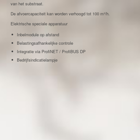
van het substraat.
De afvoercapaciteit kan worden verhoogd tot 100 m³/h.
Elektrische speciale apparatuur
Inbelmodule op afstand
Belastingsafhankelijke controle
Integratie via ProfiNET / ProfiBUS DP
Bedrijfsindicatielampje