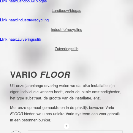
LInk naar:Landbouw/biogas
Landbouw/biogas
LInk naar:Industrie/recycling
Industrie/recycling
LInk naar:Zuiveringsslib
Zuiveringsslib
VARIO
FLOOR
Uit onze jarenlange ervaring weten we dat elke installatie zijn
eigen individuele wensen heeft, zoals de lokale omstandigheden,
het type substraat, de grootte van de installatie, enz.
Met onze op maat gemaakte en in de praktijk bewezen Vario
FLOOR
bieden we u ons unieke Vario-systeem aan voor gebruik
in een betonnen bunker.
1
2
3
4
5
6
7