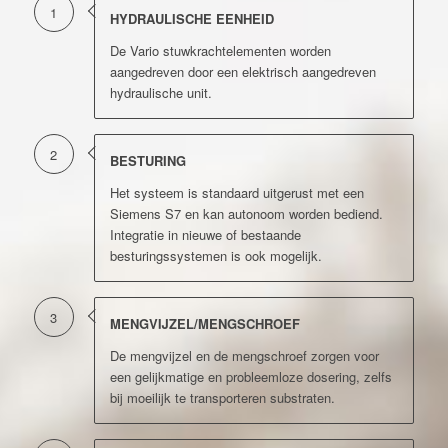
1
HYDRAULISCHE EENHEID
De Vario stuwkrachtelementen worden
aangedreven door een elektrisch aangedreven
hydraulische unit.
2
BESTURING
Het systeem is standaard uitgerust met een
Siemens S7 en kan autonoom worden bediend.
Integratie in nieuwe of bestaande
besturingssystemen is ook mogelijk.
3
MENGVIJZEL/MENGSCHROEF
De mengvijzel en de mengschroef zorgen voor
een gelijkmatige en probleemloze dosering, zelfs
bij moeilijk te transporteren substraten.