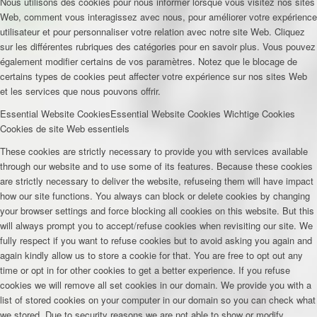
Nous utilisons des cookies pour nous informer lorsque vous visitez nos sites
Web, comment vous interagissez avec nous, pour améliorer votre expérience
utilisateur et pour personnaliser votre relation avec notre site Web. Cliquez
sur les différentes rubriques des catégories pour en savoir plus. Vous pouvez
également modifier certains de vos paramètres. Notez que le blocage de
certains types de cookies peut affecter votre expérience sur nos sites Web
et les services que nous pouvons offrir.
Essential Website Cookies
Essential Website Cookies
Wichtige Cookies
Cookies de site Web essentiels
These cookies are strictly necessary to provide you with services available
through our website and to use some of its features. Because these cookies
are strictly necessary to deliver the website, refuseing them will have impact
how our site functions. You always can block or delete cookies by changing
your browser settings and force blocking all cookies on this website. But this
will always prompt you to accept/refuse cookies when revisiting our site. We
fully respect if you want to refuse cookies but to avoid asking you again and
again kindly allow us to store a cookie for that. You are free to opt out any
time or opt in for other cookies to get a better experience. If you refuse
cookies we will remove all set cookies in our domain. We provide you with a
list of stored cookies on your computer in our domain so you can check what
we stored. Due to security reasons we are not able to show or modify