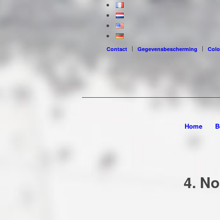
Contact
Gegevensbescherming
Colo
Home
B
4. N