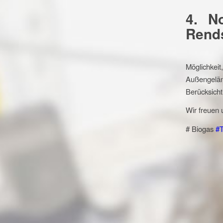
4. No
Rend
Möglichkei
Außengelä
Berücksicht
Wir freuen 
# Biogas
#T