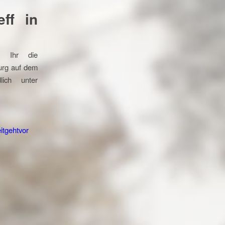
eff in
t Ihr die
urg auf dem
lich unter
tgehtvor