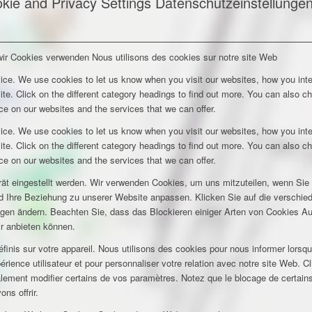
kie and Privacy Settings
Datenschutzeinstellunge
wir Cookies verwenden
Nous utilisons des cookies sur notre site Web
ice. We use cookies to let us know when you visit our websites, how you inte
ite. Click on the different category headings to find out more. You can also c
e on our websites and the services that we can offer.
ice. We use cookies to let us know when you visit our websites, how you inte
ite. Click on the different category headings to find out more. You can also c
e on our websites and the services that we can offer.
rät eingestellt werden. Wir verwenden Cookies, um uns mitzuteilen, wenn Si
und Ihre Beziehung zu unserer Website anpassen. Klicken Sie auf die verschi
ungen ändern. Beachten Sie, dass das Blockieren einiger Arten von Cookies A
ir anbieten können.
inis sur votre appareil. Nous utilisons des cookies pour nous informer lors
rience utilisateur et pour personnaliser votre relation avec notre site Web. Cl
lement modifier certains de vos paramètres. Notez que le blocage de certains
ns offrir.