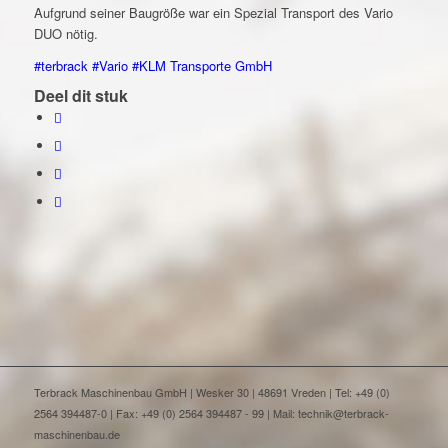
Aufgrund seiner Baugröße war ein Spezial Transport des Vario
DUO nötig.
#terbrack
#Vario
#KLM Transporte GmbH
Deel dit stuk
Terbrack Maschinenbau GmbH | Wesker 30 | 48691 Vreden | Tel: +49 (0)
2564 394487-0 | Fax: +49 (0) 2564 394487 - 99 | Mail: technik@terbrack-
maschinenbau.de