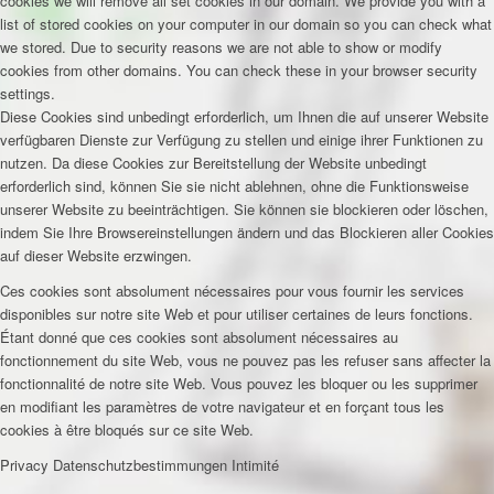
cookies we will remove all set cookies in our domain. We provide you with a
list of stored cookies on your computer in our domain so you can check what
we stored. Due to security reasons we are not able to show or modify
cookies from other domains. You can check these in your browser security
settings.
Diese Cookies sind unbedingt erforderlich, um Ihnen die auf unserer Website
verfügbaren Dienste zur Verfügung zu stellen und einige ihrer Funktionen zu
nutzen. Da diese Cookies zur Bereitstellung der Website unbedingt
erforderlich sind, können Sie sie nicht ablehnen, ohne die Funktionsweise
unserer Website zu beeinträchtigen. Sie können sie blockieren oder löschen,
indem Sie Ihre Browsereinstellungen ändern und das Blockieren aller Cookies
auf dieser Website erzwingen.
Ces cookies sont absolument nécessaires pour vous fournir les services
disponibles sur notre site Web et pour utiliser certaines de leurs fonctions.
Étant donné que ces cookies sont absolument nécessaires au
fonctionnement du site Web, vous ne pouvez pas les refuser sans affecter la
fonctionnalité de notre site Web. Vous pouvez les bloquer ou les supprimer
en modifiant les paramètres de votre navigateur et en forçant tous les
cookies à être bloqués sur ce site Web.
Privacy
Datenschutzbestimmungen
Intimité