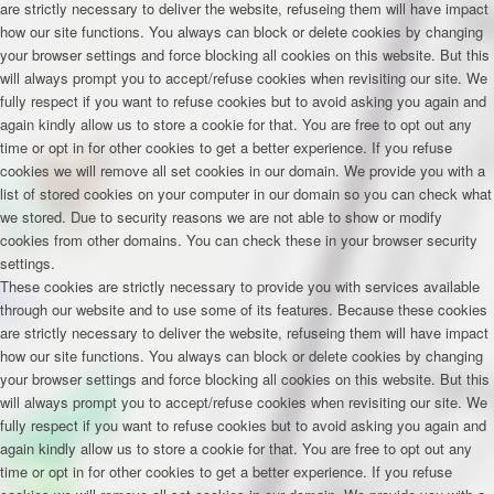
are strictly necessary to deliver the website, refuseing them will have impact
how our site functions. You always can block or delete cookies by changing
your browser settings and force blocking all cookies on this website. But this
will always prompt you to accept/refuse cookies when revisiting our site. We
fully respect if you want to refuse cookies but to avoid asking you again and
again kindly allow us to store a cookie for that. You are free to opt out any
time or opt in for other cookies to get a better experience. If you refuse
cookies we will remove all set cookies in our domain. We provide you with a
list of stored cookies on your computer in our domain so you can check what
we stored. Due to security reasons we are not able to show or modify
cookies from other domains. You can check these in your browser security
settings.
These cookies are strictly necessary to provide you with services available
through our website and to use some of its features. Because these cookies
are strictly necessary to deliver the website, refuseing them will have impact
how our site functions. You always can block or delete cookies by changing
your browser settings and force blocking all cookies on this website. But this
will always prompt you to accept/refuse cookies when revisiting our site. We
fully respect if you want to refuse cookies but to avoid asking you again and
again kindly allow us to store a cookie for that. You are free to opt out any
time or opt in for other cookies to get a better experience. If you refuse