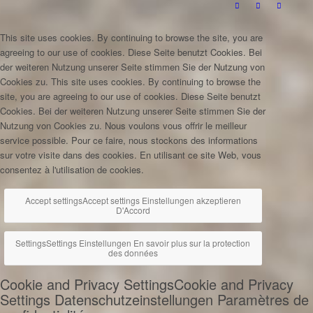
This site uses cookies. By continuing to browse the site, you are
agreeing to our use of cookies.
Diese Seite benutzt Cookies. Bei
der weiteren Nutzung unserer Seite stimmen Sie der Nutzung von
Cookies zu.
This site uses cookies. By continuing to browse the
site, you are agreeing to our use of cookies.
Diese Seite benutzt
Cookies. Bei der weiteren Nutzung unserer Seite stimmen Sie der
Nutzung von Cookies zu.
Nous voulons vous offrir le meilleur
service possible. Pour ce faire, nous stockons des informations
sur votre visite dans des cookies. En utilisant ce site Web, vous
consentez à l'utilisation de cookies.
Accept settings
Accept settings
Einstellungen akzeptieren
D'Accord
Settings
Settings
Einstellungen
En savoir plus sur la protection
des données
Cookie and Privacy Settings
Cookie and Privacy
Settings
Datenschutzeinstellungen
Paramètres de